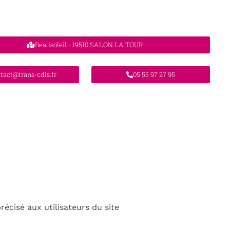
Beausoleil - 19510 SALON LA TOUR
tact@trans-cdls.fr
05 55 97 27 95
récisé aux utilisateurs du site