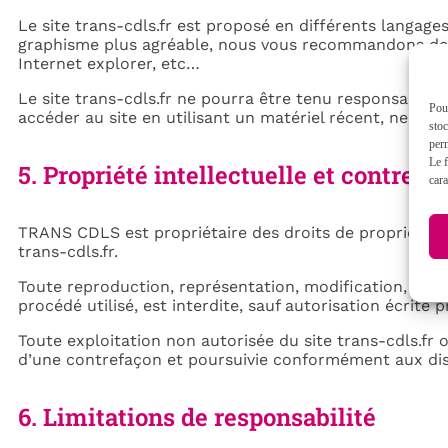
Le site trans-cdls.fr est proposé en différents langag
graphisme plus agréable, nous vous recommandons de 
Internet explorer, etc…
Le site trans-cdls.fr ne pourra être tenu responsable de 
Pour
accéder au site en utilisant un matériel récent, ne con
stoc
perm
Le f
5. Propriété intellectuelle et contrefa
cara
TRANS CDLS est propriétaire des droits de propriété int
trans-cdls.fr.
Toute reproduction, représentation, modification, publ
procédé utilisé, est interdite, sauf autorisation écrit
Toute exploitation non autorisée du site trans-cdls.fr
d’une contrefaçon et poursuivie conformément aux dispo
6. Limitations de responsabilité