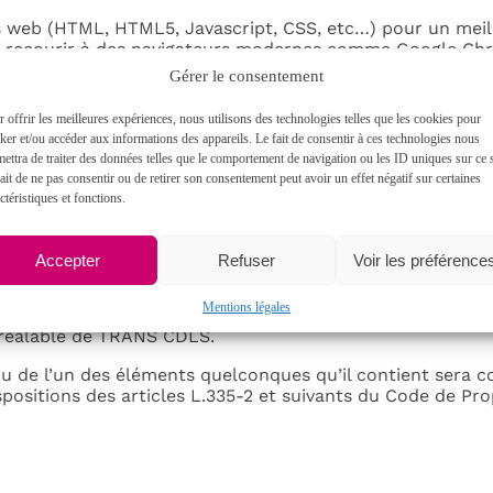
es web (HTML, HTML5, Javascript, CSS, etc…) pour un meill
recourir à des navigateurs modernes comme Google Chrom
Gérer le consentement
dommages matériels liés à l’utilisation du site. De plus, l
 offrir les meilleures expériences, nous utilisons des technologies telles que les cookies pour
tenant pas de virus et avec un navigateur de dernière géné
ker et/ou accéder aux informations des appareils. Le fait de consentir à ces technologies nous
ettra de traiter des données telles que le comportement de navigation ou les ID uniques sur ce s
ait de ne pas consentir ou de retirer son consentement peut avoir un effet négatif sur certaines
çons
ctéristiques et fonctions.
ellectuelle ou détient les droits d’usage sur tous les élé
Accepter
Refuser
Voir les préférence
Mentions légales
ication, adaptation de tout ou partie des éléments du site
e préalable de TRANS CDLS.
 ou de l’un des éléments quelconques qu’il contient sera
sitions des articles L.335-2 et suivants du Code de Propr